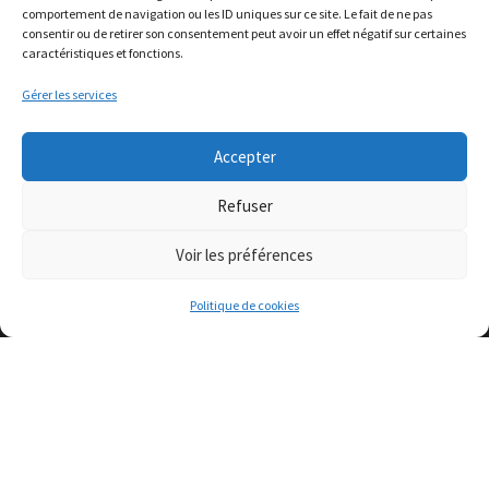
comportement de navigation ou les ID uniques sur ce site. Le fait de ne pas
consentir ou de retirer son consentement peut avoir un effet négatif sur certaines
caractéristiques et fonctions.
Gérer les services
Accepter
Refuser
Contact
Le Martel
Voir les préférences
29410 Loc-Eguiner-Saint-Thégonnec
Politique de cookies
02 22 55 32 60
Plan du site
Accueil
Contact
Mentions légales