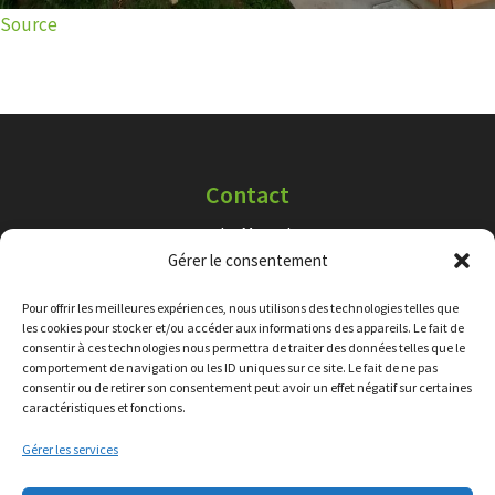
Source
Contact
Le Martel
Gérer le consentement
29410 Loc-Eguiner-Saint-Thégonnec
02 22 55 32 60
Pour offrir les meilleures expériences, nous utilisons des technologies telles que
les cookies pour stocker et/ou accéder aux informations des appareils. Le fait de
consentir à ces technologies nous permettra de traiter des données telles que le
Plan du site
comportement de navigation ou les ID uniques sur ce site. Le fait de ne pas
consentir ou de retirer son consentement peut avoir un effet négatif sur certaines
Accueil
caractéristiques et fonctions.
Contact
Gérer les services
Mentions légales
Politique de cookies