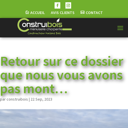
ACCUEIL
AVIS CLIENTS
CONTACT
Retour sur ce dossier
que nous vous avons
pas mont…
par
construibois
|
22 Sep, 2023