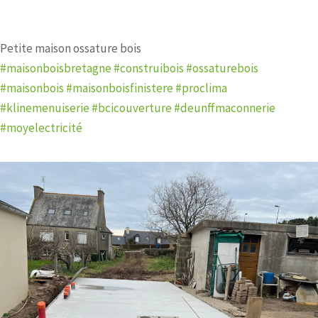
Petite maison ossature bois
#
maisonboisbreta
gne
#construibois
#ossaturebois
#maisonbois
#
maisonboisfinis
tere
#proclima
#klinemenuiserie
#bcicouverture
#
deunffmaconneri
e
#moyelectricité