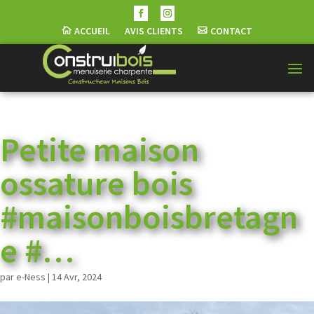
ACCUEIL
AVIS CLIENTS
CONTACT
Petite maison
ossature bois
#maisonboisbretagn
e #…
par
e-Ness
|
14 Avr, 2024