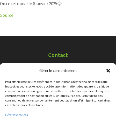
On ce retrouve le 6 janvier 2025😍
Source
Contact
Le Martel
Gérer le consentement
29410 Loc-Eguiner-Saint-Thégonnec
02 22 55 32 60
Pour offrir les meilleures expériences, nous utilisons des technologies telles que
les cookies pour stocker et/ou accéder aux informations des appareils. Le fait de
consentir à ces technologies nous permettra de traiter des données telles que le
Plan du site
comportement de navigation ou les ID uniques sur ce site. Le fait de ne pas
consentir ou de retirer son consentement peut avoir un effet négatif sur certaines
Accueil
caractéristiques et fonctions.
Contact
Gérer les services