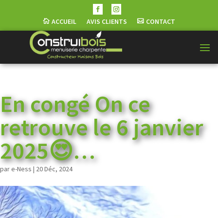
ACCUEIL
AVIS CLIENTS
CONTACT
En congé On ce
retrouve le 6 janvier
2025😍…
par
e-Ness
|
20 Déc, 2024